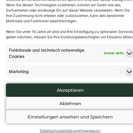
Wenn Sie diesen Technologien zustimmen, können wir Daten wie das
Surfverhalten oder eindeutige IDs auf dieser Website verarbeiten. Wenn Sie
Ihre Zustimmung nicht erteilen oder zurückziehen, kann dies bestimmte
Merkmale und Funktionen beeinträchtigen.
Wenn Sie unter 16 Jahre alt sind und Ihre Einwilligung zu optionalen Services
geben möchten, müssen Sie Ihre Erziehungsberechtigten um Erlaubnis bitten
Unser Angebot
Funktionale und technisch notwendige
für Dich
Immer aktiv
Cookies
Vom Teleskopradlader, über elektrische Fahrzeuge
und Kleingeräte bis hin zu maßgeschneiderten
Marketing
Services – wir sind dein Partner in der Region
Wolfsburg-Braunschweig.
Akzeptieren
Ablehnen
Einstellungen ansehen und Speichern
Datenschutzerklärung
Impressum